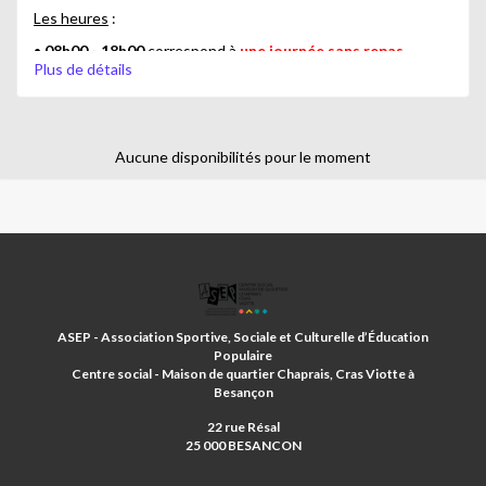
Les heures
:
•
08h00 - 18h00
correspond à
une journée sans repas
Plus de détails
•
11h30 - 12h30
correspond à
un
repas
Il est donc obligatoire pour
une journée avec repas
de
sélectionner
ces deux créneaux
.
Aucune disponibilités pour le moment
Inscription pour les vacances:
Les inscriptions débutent à
partir du lundi 27 avril 2026.
/!\
Attention nouveau tarif : repas à 5,50 euros
/!\
ASSOCIATION
SPORTIVE
ET
ASEP - Association Sportive, Sociale et Culturelle d’Éducation
D'EDUCATION
Populaire
POPULAIRE
Centre social - Maison de quartier Chaprais, Cras Viotte à
Besançon
22 rue Résal
25 000 BESANCON