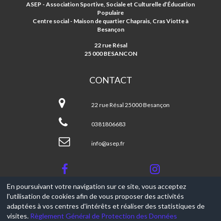
ET
ASEP - Association Sportive, Sociale et Culturelle d’Éducation
D'EDUCATION
Populaire
POPULAIRE
Centre social - Maison de quartier Chaprais, Cras Viotte à
Besançon
22 rue Résal
25 000 BESANCON
CONTACT
Association
Sportive
22 rue Résal 25000 Besançon
et
d'Education
0381806683
Populaire
info@asep.fr
En poursuivant votre navigation sur ce site, vous acceptez
l'utilisation de cookies afin de vous proposer des activités
© 2017-2026, Ce site est propulsé par
Aniapps.fr
adaptées à vos centres d'intérêts et réaliser des statistiques de
visites.
Règlement Général de Protection des Données
CGV