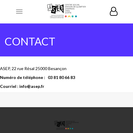
Toggle
navigation
CONTACT
ASEP, 22 rue Résal 25000 Besançon
Numéro de téléphone : 03 81 80 66 83
Courriel : info@asep.fr
ASSOCIATION
SPORTIVE