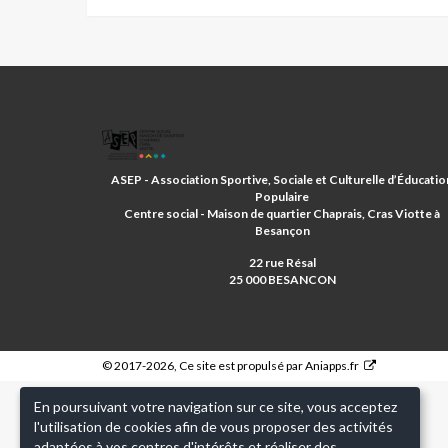
ASSOCIATION
SPORTIVE
ET
ASEP - Association Sportive, Sociale et Culturelle d’Éducatio
D'EDUCATION
Populaire
POPULAIRE
Centre social - Maison de quartier Chaprais, Cras Viotte à
Besançon
22 rue Résal
25 000 BESANCON
© 2017-2026, Ce site est propulsé par
Aniapps.fr
En poursuivant votre navigation sur ce site, vous acceptez
l'utilisation de cookies afin de vous proposer des activités
adaptées à vos centres d'intérêts et réaliser des