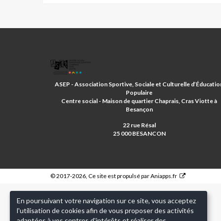
ASSOCIATION
SPORTIVE
ET
ASEP - Association Sportive, Sociale et Culturelle d’Éducatio
D'EDUCATION
Populaire
POPULAIRE
Centre social - Maison de quartier Chaprais, Cras Viotte à
Besançon
22 rue Résal
25 000 BESANCON
© 2017-2026, Ce site est propulsé par
Aniapps.fr
En poursuivant votre navigation sur ce site, vous acceptez
l'utilisation de cookies afin de vous proposer des activités
adaptées à vos centres d'intérêts et réaliser des