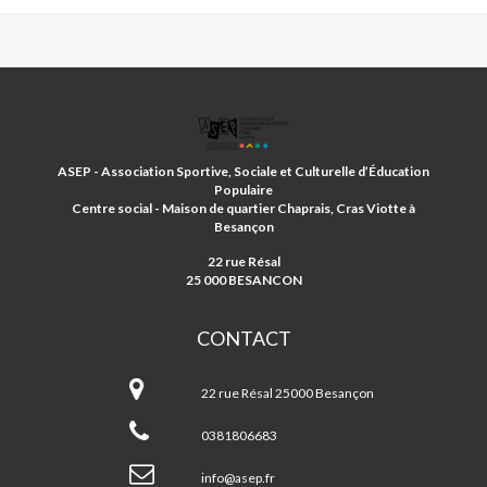
ASSOCIATION
SPORTIVE
ET
ASEP - Association Sportive, Sociale et Culturelle d’Éducation
D'EDUCATION
Populaire
POPULAIRE
Centre social - Maison de quartier Chaprais, Cras Viotte à
Besançon
22 rue Résal
25 000 BESANCON
CONTACT
Association
Sportive
22 rue Résal 25000 Besançon
et
d'Education
0381806683
Populaire
info@asep.fr