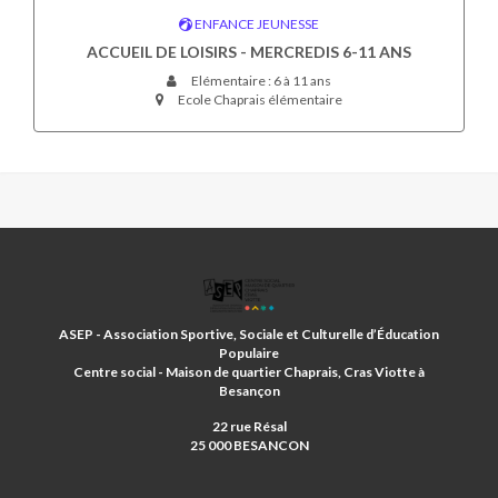
ENFANCE JEUNESSE
ACCUEIL DE LOISIRS - MERCREDIS 6-11 ANS
Elémentaire : 6 à 11 ans
Ecole Chaprais élémentaire
ASSOCIATION
SPORTIVE
ET
ASEP - Association Sportive, Sociale et Culturelle d’Éducation
D'EDUCATION
Populaire
POPULAIRE
Centre social - Maison de quartier Chaprais, Cras Viotte à
Besançon
22 rue Résal
25 000 BESANCON