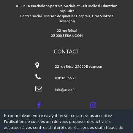
ET
ASEP - Association Sportive, Sociale et Culturelle d’Éducation
D'EDUCATION
Populaire
POPULAIRE
Centre social - Maison de quartier Chaprais, Cras Viotte à
Besançon
22 rue Résal
25 000 BESANCON
CONTACT
Association
Sportive
22 rue Résal 25000 Besançon
et
d'Education
0381806683
Populaire
info@asep.fr
En poursuivant votre navigation sur ce site, vous acceptez
l'utilisation de cookies afin de vous proposer des activités
© 2017-2026, Ce site est propulsé par
Aniapps.fr
adaptées à vos centres d'intérêts et réaliser des statistiques de